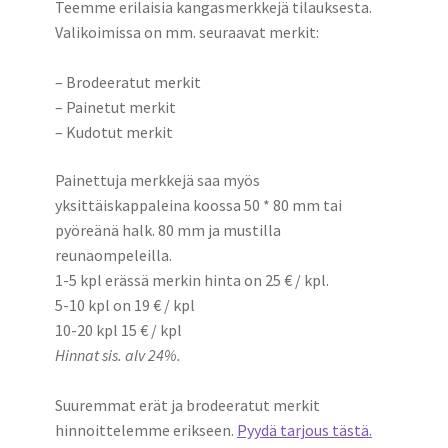
Meistä
Teemme erilaisia kangasmerkkejä tilauksesta.
alemm
Valikoimissa on mm. seuraavat merkit:
tason
Ota Yhteyttä
valikko
– Brodeeratut merkit
Toimitusehdot
– Painetut merkit
– Kudotut merkit
Tietosuojaseloste
Painettuja merkkejä saa myös
yksittäiskappaleina koossa 50 * 80 mm tai
pyöreänä halk. 80 mm ja mustilla
reunaompeleilla.
1-5 kpl erässä merkin hinta on 25 € / kpl.
5-10 kpl on 19 € / kpl
10-20 kpl 15 € / kpl
Hinnat sis. alv 24%.
Suuremmat erät ja brodeeratut merkit
hinnoittelemme erikseen.
Pyydä tarjous tästä.