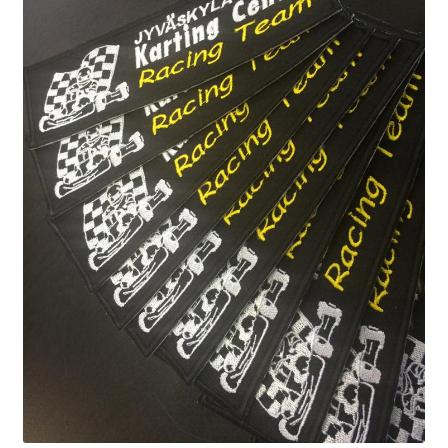
Paperitulosteet
Canvas-taulut
Mukit ja pullot
Kangasmerkit
Hinnasto yksittäisille tuotteille
Tilaustuote
Asiakkaidemme kaupat
Suunnittele omasi
Laajen