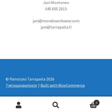
Jani Montonen
045 605 2013
jani@mondoworkwear.com
jani@tarrapaita.fi
© Painotalo Tarrapaita 2026
Tietosuojaseloste
Built with WooCommerce
.
0
Etsi:
Haku