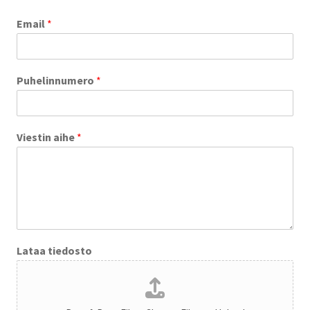
Email
*
Puhelinnumero
*
Viestin aihe
*
Lataa tiedosto