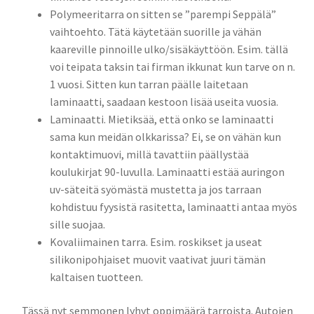
Polymeeritarra on sitten se ”parempi Seppälä”
vaihtoehto. Tätä käytetään suorille ja vähän
kaareville pinnoille ulko/sisäkäyttöön. Esim. tällä
voi teipata taksin tai firman ikkunat kun tarve on n.
1 vuosi. Sitten kun tarran päälle laitetaan
laminaatti, saadaan kestoon lisää useita vuosia.
Laminaatti. Mietiksää, että onko se laminaatti
sama kun meidän olkkarissa? Ei, se on vähän kun
kontaktimuovi, millä tavattiin päällystää
koulukirjat 90-luvulla. Laminaatti estää auringon
uv-säteitä syömästä mustetta ja jos tarraan
kohdistuu fyysistä rasitetta, laminaatti antaa myös
sille suojaa.
Kovaliimainen tarra. Esim. roskikset ja useat
silikonipohjaiset muovit vaativat juuri tämän
kaltaisen tuotteen.
Tässä nyt semmonen lyhyt oppimäärä tarroista. Autojen