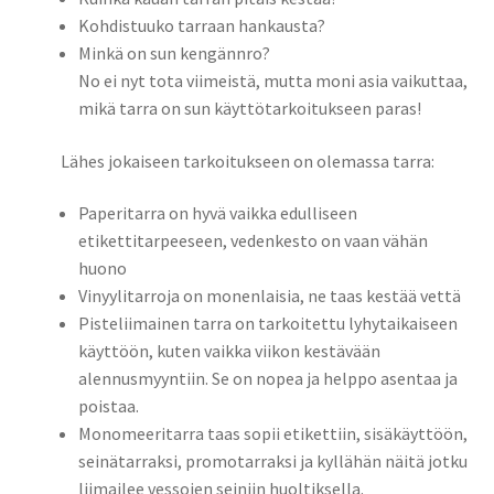
Meistä
alemm
Kohdistuuko tarraan hankausta?
tason
Minkä on sun kengännro?
Ota Yhteyttä
valikko
No ei nyt tota viimeistä, mutta moni asia vaikuttaa,
mikä tarra on sun käyttötarkoitukseen paras!
Toimitusehdot
Lähes jokaiseen tarkoitukseen on olemassa tarra:
Tietosuojaseloste
Paperitarra on hyvä vaikka edulliseen
etikettitarpeeseen, vedenkesto on vaan vähän
huono
Vinyylitarroja on monenlaisia, ne taas kestää vettä
Pisteliimainen tarra on tarkoitettu lyhytaikaiseen
käyttöön, kuten vaikka viikon kestävään
alennusmyyntiin. Se on nopea ja helppo asentaa ja
poistaa.
Monomeeritarra taas sopii etikettiin, sisäkäyttöön,
seinätarraksi, promotarraksi ja kyllähän näitä jotku
liimailee vessojen seiniin huoltiksella.