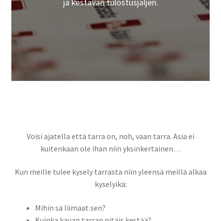
ja kestävän tulostusjäljen.
Paperitulosteet
Canvas-taulut
Mukit ja pullot
Kangasmerkit
Hinnasto yksittäisille tuotteille
Voisi ajatella että tarra on, noh, vaan tarra. Asia ei
Tilaustuote
kuitenkaan ole ihan niin yksinkertainen…
Asiakkaidemme kaupat
Kun meille tulee kysely tarrasta niin yleensä meillä alkaa
kyselyikä:
Suunnittele omasi
Mihin sä liimaat sen?
Laajen
Kuinka kauan tarran pitäis kestää?