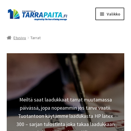
Siirry
Siirry
Valikko
navigointiin
sisältöön
Laajen
Tuotteet
alemm
Etusivu
Tarrat
tason
Laajen
Tekstiilit
valikko
alemm
tason
Tarrat
valikko
Laajen
Messut ja tapahtumat
alemm
tason
Laajen
Ulkomainonta
valikko
alemm
Meiltä saat laadukkaat tarrat muutamassa
tason
Yrityslahjat
päivässä, jopa nopeammin jos tarve vaatii.
valikko
Tuotantoon käytämme laadukasta HP latex
Promotuotteet
300 – sarjan tulostinta joka takaa laadukkaan