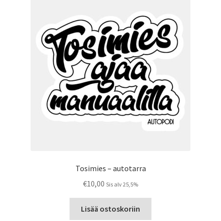
Tosimies – autotarra
€
10,00
Sis alv 25,5%
Lisää ostoskoriin