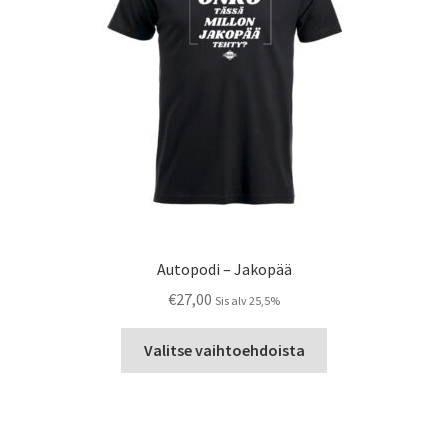
Autopodi – Jakopää
€
27,00
Sis alv 25,5%
Tällä
Valitse vaihtoehdoista
tuotteella
on
useampi
muunnelma.