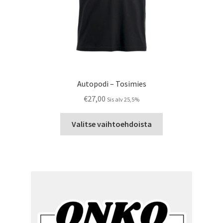
Autopodi – Tosimies
€
27,00
Sis alv 25,5%
Tällä
Valitse vaihtoehdoista
tuotteella
on
useampi
muunnelma.
Voit
tehdä
valinnat
tuotteen