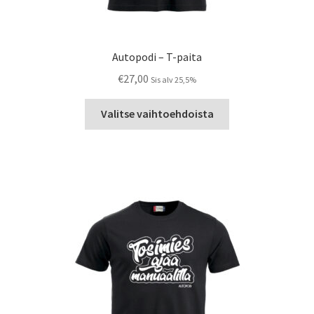
Autopodi – T-paita
€
27,00
Sis alv 25,5%
Tällä
Valitse vaihtoehdoista
tuotteella
on
useampi
muunnelma.
Voit
tehdä
valinnat
tuotteen
sivulla.