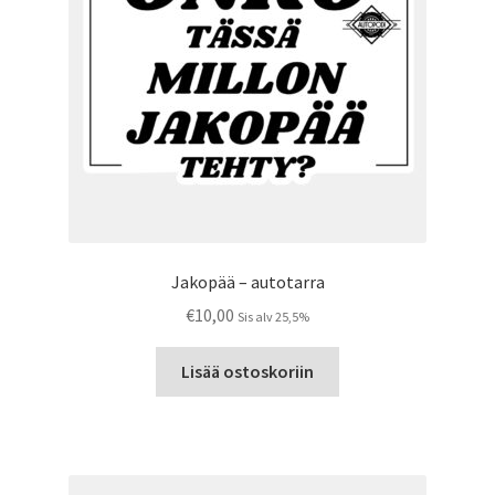
sivulla.
Jakopää – autotarra
€
10,00
Sis alv 25,5%
Lisää ostoskoriin