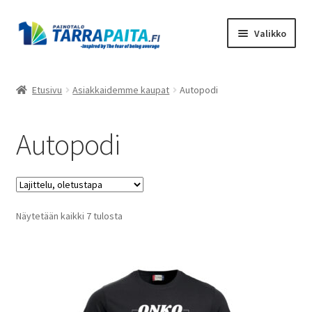
Siirry
Siirry
Valikko
navigointiin
sisältöön
Laajen
Tuotteet
alemm
Etusivu
Asiakkaidemme kaupat
Autopodi
tason
Asiakkaidemme kaupat
valikko
Autopodi
Suunnittele omasi
Laajen
Meistä
alemm
tason
Näytetään kaikki 7 tulosta
Ota Yhteyttä
valikko
Toimitusehdot
Tietosuojaseloste