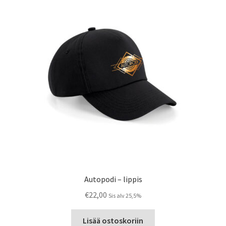
Voit
tehdä
valinnat
tuotteen
sivulla.
Autopodi – lippis
€
22,00
Sis alv 25,5%
Lisää ostoskoriin