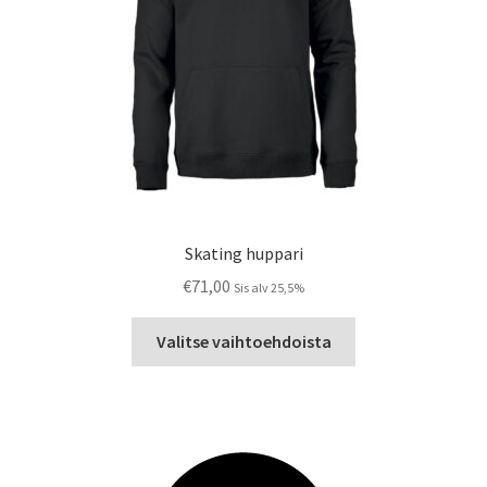
Skating huppari
€
71,00
Sis alv 25,5%
Tällä
Valitse vaihtoehdoista
tuotteella
on
useampi
muunnelma.
Voit