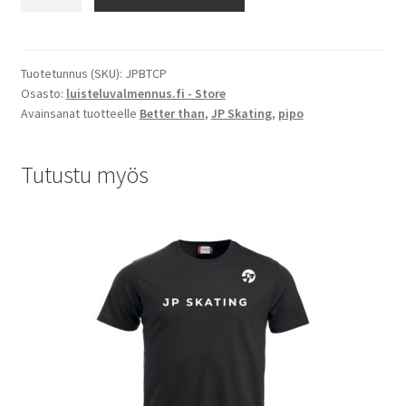
Than
Coach
-
tupsupipo
Tuotetunnus (SKU):
JPBTCP
Osasto:
luisteluvalmennus.fi - Store
määrä
Avainsanat tuotteelle
Better than
,
JP Skating
,
pipo
Tutustu myös