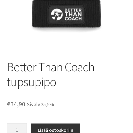
Better Than Coach –
tupsupipo
€
34,90
Sis alv 25,5%
Better
Lisää ostoskoriin