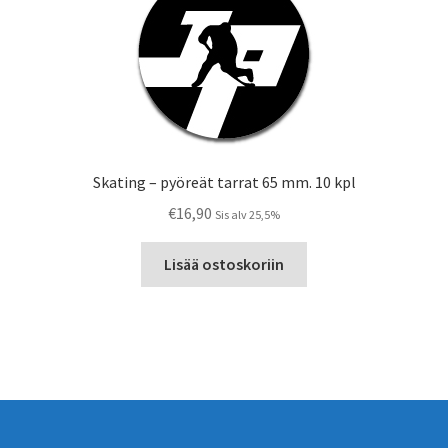
tehdä
valinnat
tuotteen
sivulla.
Skating – pyöreät tarrat 65 mm. 10 kpl
€
16,90
Sis alv 25,5%
Lisää ostoskoriin