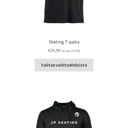
Skating T-paita
€
29,90
Sis alv 25,5%
Tällä
Valitse vaihtoehdoista
tuotteella
on
useampi
muunnelma.
Voit
tehdä
valinnat
tuotteen
sivulla.