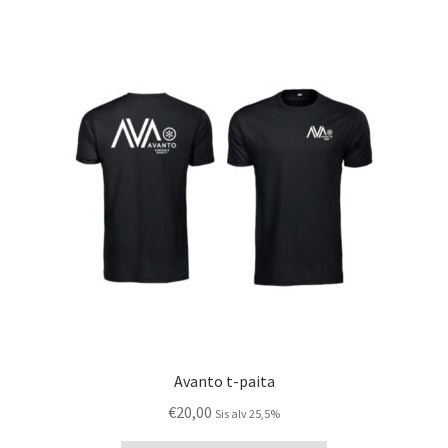
Avanto t-paita
€
20,00
Sis alv 25,5%