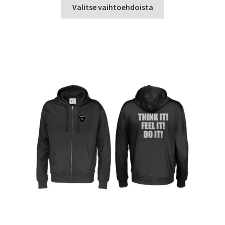
Tällä
Valitse vaihtoehdoista
tuotteella
on
useampi
muunnelma.
Voit
tehdä
valinnat
tuotteen
sivulla.