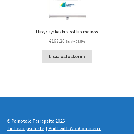
Uusyrityskeskus rollup mainos
€
163,20
Sis alv 25,5%
Lisää ostoskoriin
© Painotalo Tarrapaita 2026
Tietosuojaseloste
Built with WooCommerce
.