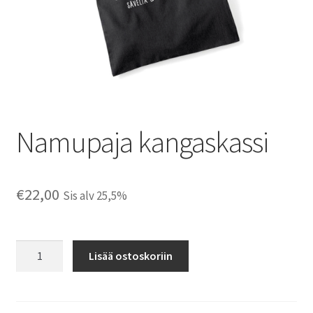
Namupaja kangaskassi
€
22,00
Sis alv 25,5%
Namupaja
Lisää ostoskoriin
kangaskassi
määrä