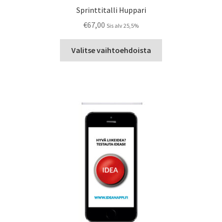
Sprinttitalli Huppari
€
67,00
Sis alv 25,5%
Tällä
Valitse vaihtoehdoista
tuotteella
on
useampi
muunnelma.
Voit
tehdä
valinnat
tuotteen
sivulla.