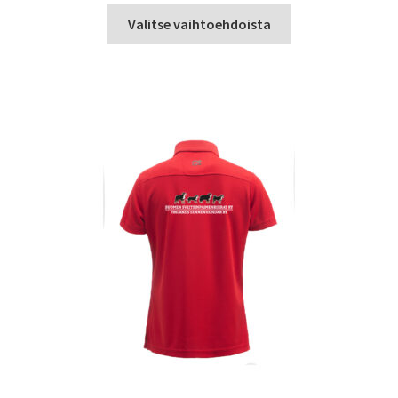
Tällä
Valitse vaihtoehdoista
tuotteella
on
useampi
muunnelma.
Voit
tehdä
valinnat
tuotteen
sivulla.