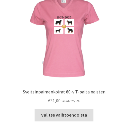
tehdä
valinnat
tuotteen
sivulla.
Sveitsinpaimenkoirat 60-v T-paita naisten
€
31,00
Sis alv 25,5%
Tällä
Valitse vaihtoehdoista
tuotteella
on