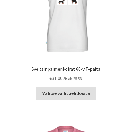
Sveitsinpaimenkoirat 60-v T-paita
€
31,00
Sis alv 25,5%
Tällä
Valitse vaihtoehdoista
tuotteella
on
useampi
muunnelma.
Voit