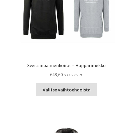
Sveitsinpaimenkoirat – Hupparimekko
€
48,60
Sis alv 25,5%
Tällä
Valitse vaihtoehdoista
tuotteella
on
useampi
muunnelma.
Voit
tehdä