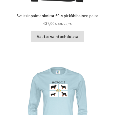
Sveitsinpaimenkoirat 60-v pitkähihainen paita
€
37,00
Sis alv 25,5%
Tällä
Valitse vaihtoehdoista
tuotteella
on
useampi
muunnelma.
Voit
tehdä
valinnat
tuotteen
sivulla.