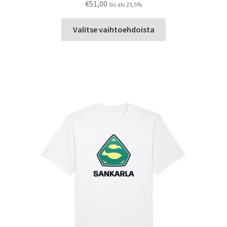
€
51,00
Sis alv 25,5%
Tällä
Valitse vaihtoehdoista
tuotteella
on
useampi
muunnelma.
Voit
tehdä
valinnat
tuotteen
sivulla.