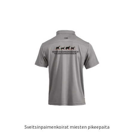
on
useampi
muunnelma.
Voit
tehdä
valinnat
tuotteen
sivulla.
Sveitsinpaimenkoirat miesten pikeepaita