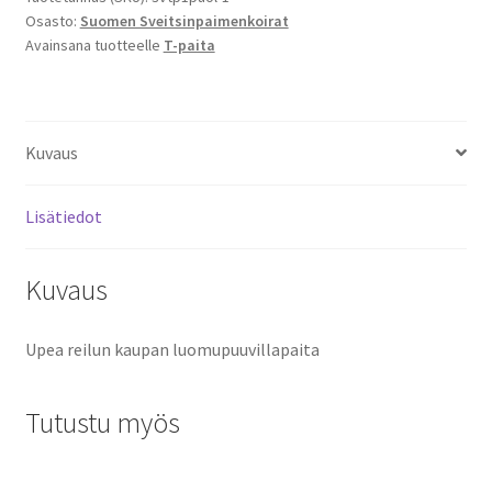
Osasto:
Suomen Sveitsinpaimenkoirat
määrä
Avainsana tuotteelle
T-paita
Kuvaus
Lisätiedot
Kuvaus
Upea reilun kaupan luomupuuvillapaita
Tutustu myös