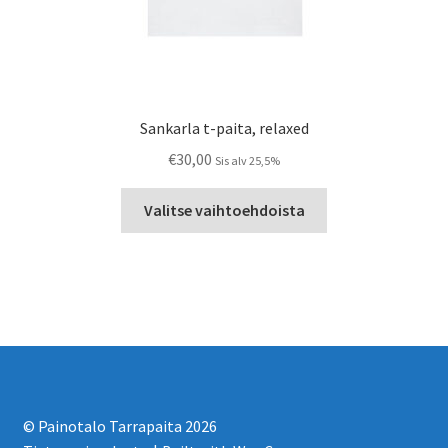
Sankarla t-paita, relaxed
€
30,00
Sis alv 25,5%
Tällä
Valitse vaihtoehdoista
tuotteella
on
useampi
muunnelma.
Voit
tehdä
valinnat
tuotteen
sivulla.
© Painotalo Tarrapaita 2026