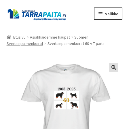
Siirry
Siirry
Valikko
navigointiin
sisältöön
Laajen
Tuotteet
alemm
Etusivu
Asiakkaidemme kaupat
Suomen
tason
Sveitsinpaimenkoirat
Sveitsinpaimenkoirat 60-v T-paita
Asiakkaidemme kaupat
valikko
Suunnittele omasi
Laajen
Meistä
alemm
tason
Ota Yhteyttä
valikko
Toimitusehdot
Tietosuojaseloste