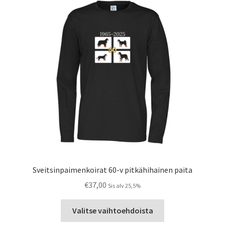
Sveitsinpaimenkoirat 60-v pitkähihainen paita
€
37,00
Sis alv 25,5%
Tällä
Valitse vaihtoehdoista
tuotteella