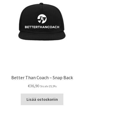
Better Than Coach – Snap Back
€
36,90
Sis alv 25,5%
Lisää ostoskoriin