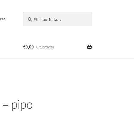
Etsi:
Haku
ssa
€
0,00
0 tuotetta
 – pipo