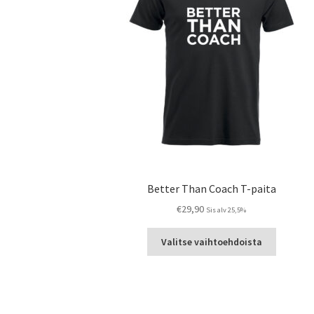
Better Than Coach T-paita
€
29,90
Sis alv 25,5%
Tällä
Valitse vaihtoehdoista
tuotteell
on
useampi
muunnel
Voit