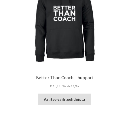
Better Than Coach – huppari
€
71,00
Sis alv 25,5%
Tällä
Valitse vaihtoehdoista
a
tuotteella
on
useampi
ma.
muunnelma.
Voit