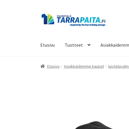
Siirry
Siirry
navigointiin
sisältöön
Etusivu
Tuotteet
Asiakkaidemm
Etusivu
Asiakkaidemme kaupat
luisteluvalm