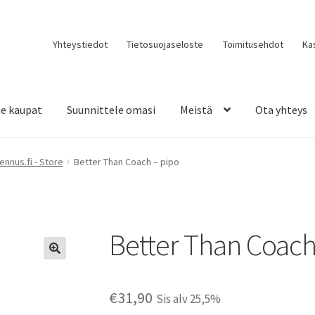
Yhteystiedot
Tietosuojaseloste
Toimitusehdot
Ka
e kaupat
Suunnittele omasi
Meistä
Ota yhteys
ennus.fi - Store
Better Than Coach – pipo
Better Than Coach
€
31,90
Sis alv 25,5%