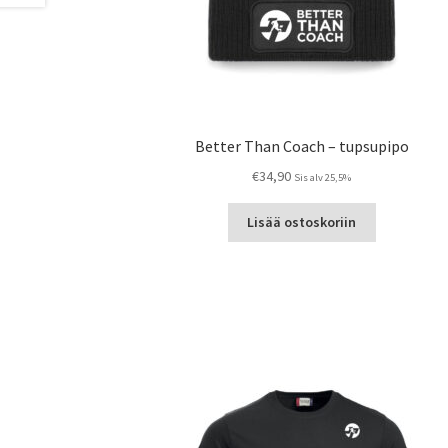
Better Than Coach – tupsupipo
€
34,90
Sis alv 25,5%
Lisää ostoskoriin