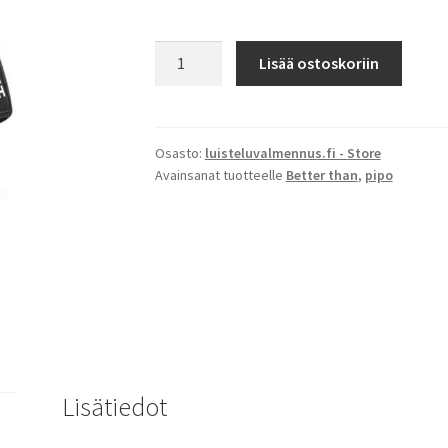
Better
Lisää ostoskoriin
Than
Coach
-
pipo
Osasto:
luisteluvalmennus.fi - Store
Avainsanat tuotteelle
Better than
,
pipo
määrä
Lisätiedot