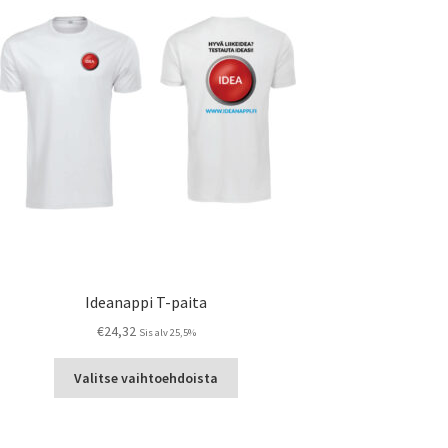
Ideanappi T-paita
€
24,32
Sis alv 25,5%
Tällä
Valitse vaihtoehdoista
tuotteella
on
useampi