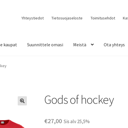
Yhteystiedot
Tietosuojaseloste
Toimitusehdot
Ka
e kaupat
Suunnittele omasi
Meistä
Ota yhteys
ckey
Gods of hockey
€
27,00
Sis alv 25,5%