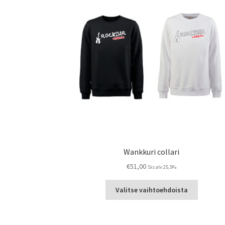
Wankkuri collari
€
51,00
Sis alv 25,5%
Tällä
Valitse vaihtoehdoista
tuotteell
on
useampi