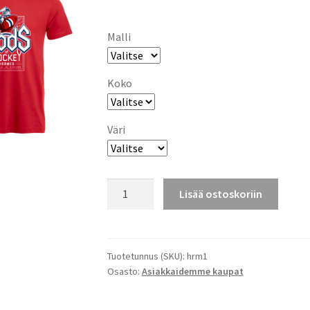
Malli
Koko
Väri
Gods
Lisää ostoskoriin
of
hockey
määrä
Tuotetunnus (SKU):
hrm1
Osasto:
Asiakkaidemme kaupat