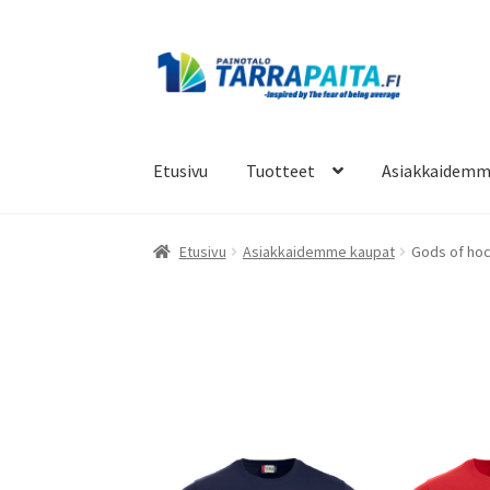
Siirry
Siirry
navigointiin
sisältöön
Etusivu
Tuotteet
Asiakkaidemm
Etusivu
Asiakkaidemme kaupat
Gods of ho