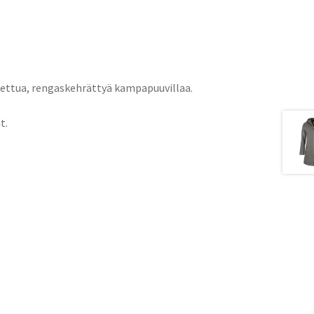
stettua, rengaskehrättyä kampapuuvillaa.
t.