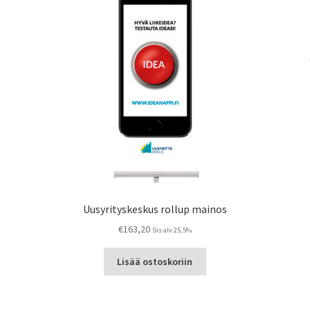
Uusyrityskeskus rollup mainos
€
163,20
Sis alv 25,5%
Lisää ostoskoriin
a