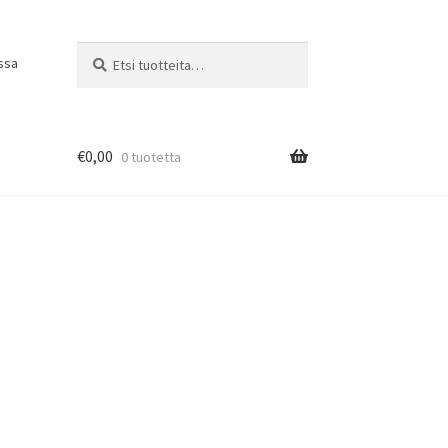
Etsi:
Haku
ssa
€
0,00
0 tuotetta