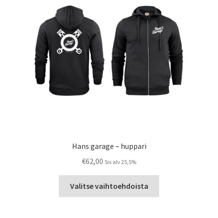
valinnat
tuotteen
sivulla.
Hans garage – huppari
€
62,00
Sis alv 25,5%
Tällä
Valitse vaihtoehdoista
tuotteella
on
useampi