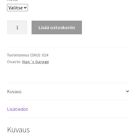
Hans
Lisää ostoskoriin
garage
T-
paita
2
Tuotetunnus (SKU):
024
Osasto:
Han´s Garage
määrä
Kuvaus
Lisätiedot
Kuvaus