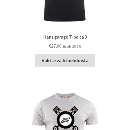
Hans garage T-paita 3
€
27,00
Sis alv 25,5%
Tällä
Valitse vaihtoehdoista
tuotteella
on
useampi
muunnelma.
Voit
tehdä
valinnat
tuotteen
sivulla.