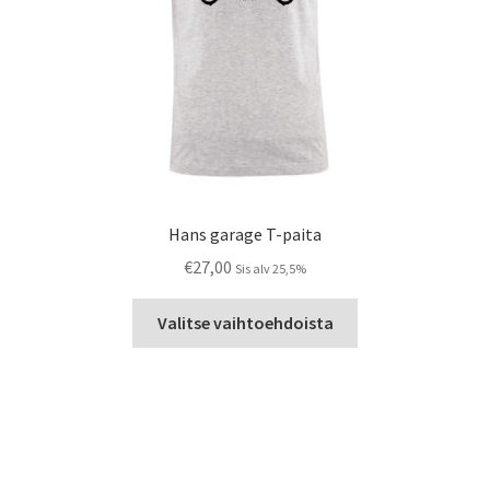
Hans garage T-paita
€
27,00
Sis alv 25,5%
Tällä
Valitse vaihtoehdoista
tuotteella
on
useampi
muunnelma.
Voit
tehdä