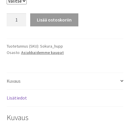
Jone
Lisää ostoskoriin
Sokura
Huppari
määrä
Tuotetunnus (SKU):
Sokura_hupp
Osasto:
Asiakkaidemme kaupat
Kuvaus
Lisätiedot
Kuvaus