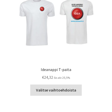
tuotteen
sivulla.
Ideanappi T-paita
€
24,32
Sis alv 25,5%
Tällä
Valitse vaihtoehdoista
tuotteella
on
useampi