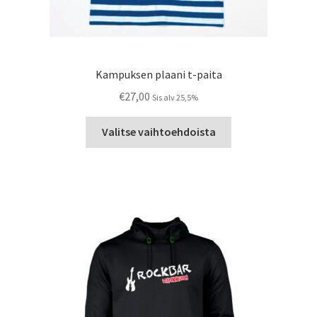
Kampuksen plaani t-paita
€
27,00
Sis alv 25,5%
Tällä
Valitse vaihtoehdoista
tuotteella
on
useampi
muunnelma.
Voit
tehdä
valinnat
tuotteen
sivulla.