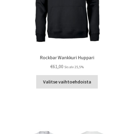
Rockbar Wankkuri Huppari
€
61,00
Sis alv 25,5%
Tällä
Valitse vaihtoehdoista
tuotteella
on
useampi
muunnelma.
Voit
tehdä
valinnat