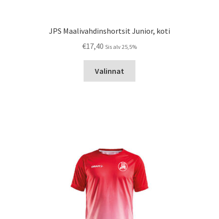
JPS Maalivahdinshortsit Junior, koti
€
17,40
Sis alv 25,5%
Tällä
Valinnat
tuotteella
on
useampi
muunnelma.
Voit
tehdä
valinnat
tuotteen
sivulla.