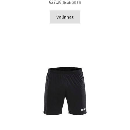
€
27,28
Sis alv 25,5%
Tällä
Valinnat
tuotteella
on
useampi
muunnelma.
Voit
tehdä
valinnat
tuotteen
sivulla.