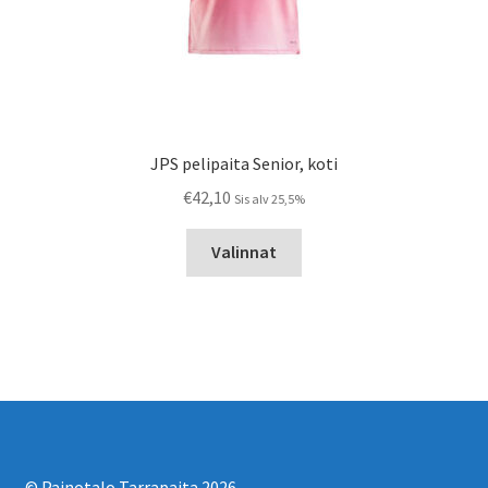
JPS pelipaita Senior, koti
€
42,10
Sis alv 25,5%
Tällä
Valinnat
tuotteella
on
useampi
muunnelma.
Voit
tehdä
valinnat
tuotteen
sivulla.
© Painotalo Tarrapaita 2026