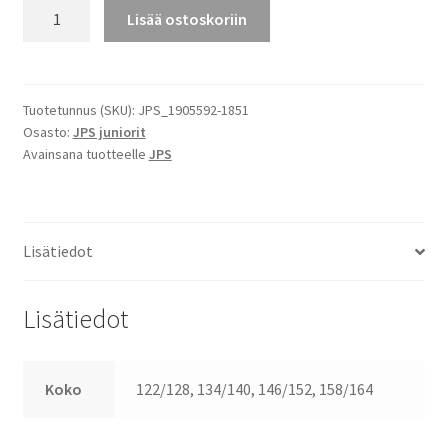
JPS
Lisää ostoskoriin
Maalivahdinpaita
Junior,
koti
määrä
Tuotetunnus (SKU):
JPS_1905592-1851
Osasto:
JPS juniorit
Avainsana tuotteelle
JPS
Lisätiedot
Lisätiedot
Koko
122/128, 134/140, 146/152, 158/164