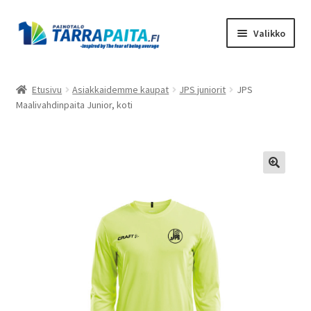
Siirry
Siirry
Valikko
navigointiin
sisältöön
Laajen
Tuotteet
alemm
Etusivu
Asiakkaidemme kaupat
JPS juniorit
JPS
tason
Maalivahdinpaita Junior, koti
Asiakkaidemme kaupat
valikko
Suunnittele omasi
Laajen
Meistä
alemm
tason
Ota Yhteyttä
valikko
Toimitusehdot
Tietosuojaseloste