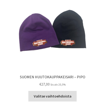
tehdä
valinnat
tuotteen
sivulla.
SUOMEN HUUTOKAUPPAKEISARI – PIPO
€
27,00
Sis alv 25,5%
Tällä
Valitse vaihtoehdoista
tuotteella