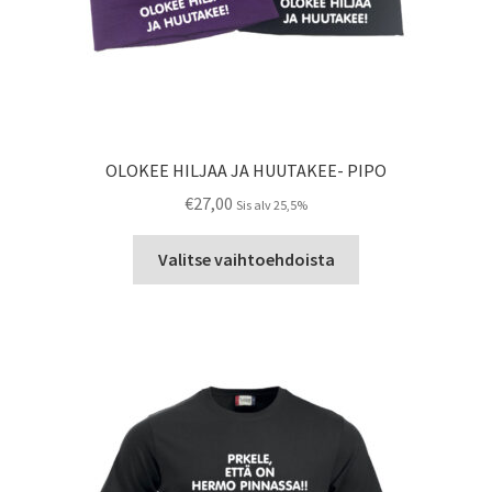
OLOKEE HILJAA JA HUUTAKEE- PIPO
€
27,00
Sis alv 25,5%
Tällä
Valitse vaihtoehdoista
tuotteella
on
useampi
muunnelma.
Voit
tehdä
valinnat
tuotteen