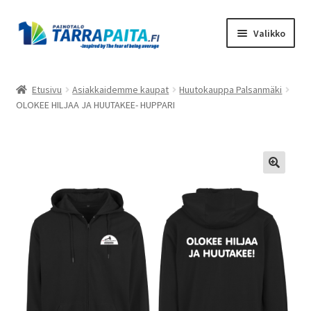
Siirry
Siirry
Valikko
navigointiin
sisältöön
Laajen
Tuotteet
alemm
Etusivu
Asiakkaidemme kaupat
Huutokauppa Palsanmäki
tason
OLOKEE HILJAA JA HUUTAKEE- HUPPARI
Asiakkaidemme kaupat
valikko
Suunnittele omasi
Laajen
Meistä
alemm
tason
Ota Yhteyttä
valikko
Toimitusehdot
Tietosuojaseloste