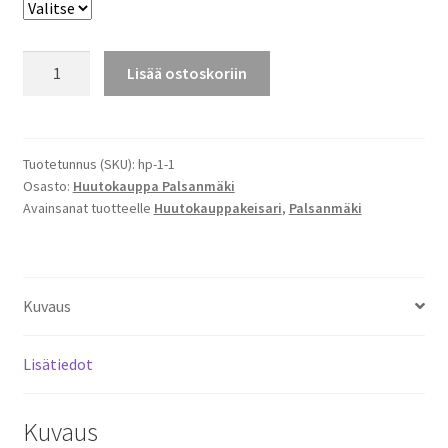
OLOKEE
Lisää ostoskoriin
HILJAA
JA
HUUTAKEE-
HUPPARI
Tuotetunnus (SKU):
hp-1-1
Osasto:
Huutokauppa Palsanmäki
määrä
Avainsanat tuotteelle
Huutokauppakeisari
,
Palsanmäki
Kuvaus
Lisätiedot
Kuvaus