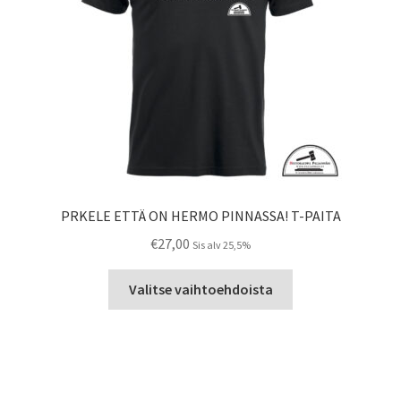
sivulla.
PRKELE ETTÄ ON HERMO PINNASSA! T-PAITA
€
27,00
Sis alv 25,5%
Tällä
Valitse vaihtoehdoista
tuotteella
on
useampi
muunnelma.
Voit