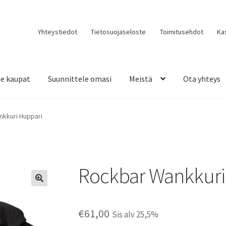
Yhteystiedot
Tietosuojaseloste
Toimitusehdot
Ka
e kaupat
Suunnittele omasi
Meistä
Ota yhteys
kkuri Huppari
Rockbar Wankkuri
€
61,00
Sis alv 25,5%