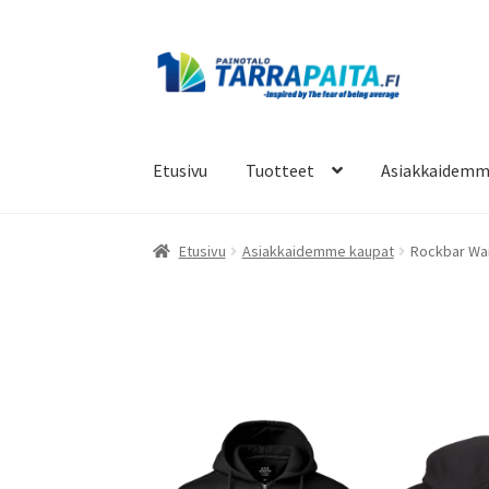
Siirry
Siirry
navigointiin
sisältöön
Etusivu
Tuotteet
Asiakkaidemm
Etusivu
Asiakkaidemme kaupat
Rockbar Wan