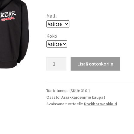
Malli
Koko
Rockbar
Lisää ostoskoriin
Wankkuri
Huppari
määrä
Tuotetunnus (SKU):
010-1
Osasto:
Asiakkaidemme kaupat
Avainsana tuotteelle
Rockbar wankkuri