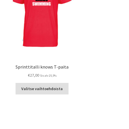
Sprinttitalli knows T-paita
€
27,00
Sis alv 25,5%
Tällä
Valitse vaihtoehdoista
tuotteella
on
useampi
muunnelma.
Voit
tehdä