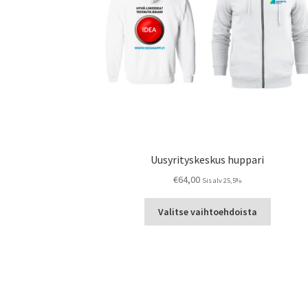
Uusyrityskeskus huppari
€
64,00
Sis alv 25,5%
Tällä
Valitse vaihtoehdoista
tuotteell
on
useampi
muunnel
Voit
tehdä