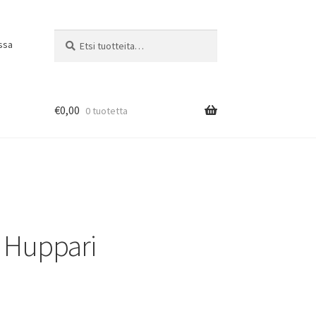
Etsi:
Haku
ssa
€
0,00
0 tuotetta
 Huppari