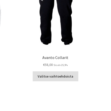
Avanto Collarit
€
58,00
Sis alv 25,5%
Tällä
Valitse vaihtoehdoista
a
tuotteella
on
useampi
ma.
muunnelma.
Voit
tehdä