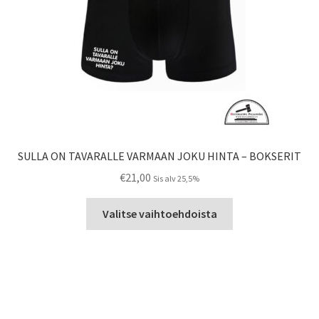
SULLA ON TAVARALLE VARMAAN JOKU HINTA – BOKSERIT
€
21,00
Sis alv 25,5%
Tällä
Valitse vaihtoehdoista
tuotteella
on
useampi
muunnelma.
Voit
tehdä