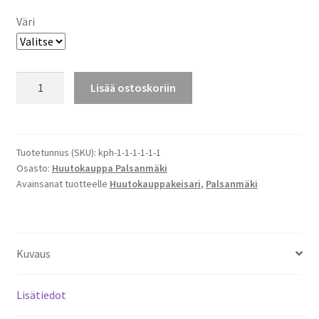
Väri
SULLA
Lisää ostoskoriin
ON
TAVARALLE
VARMAAN
JOKU
Tuotetunnus (SKU):
kph-1-1-1-1-1-1
Osasto:
Huutokauppa Palsanmäki
HINTA
Avainsanat tuotteelle
Huutokauppakeisari
,
Palsanmäki
-
PIPO
määrä
Kuvaus
Lisätiedot