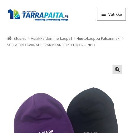
Siirry
Siirry
Valikko
navigointiin
sisältöön
Laajen
Tuotteet
alemm
Etusivu
Asiakkaidemme kaupat
Huutokauppa Palsanmäki
tason
SULLA ON TAVARALLE VARMAAN JOKU HINTA – PIPO
Asiakkaidemme kaupat
valikko
Suunnittele omasi
Laajen
Meistä
alemm
tason
Ota Yhteyttä
valikko
Toimitusehdot
Tietosuojaseloste