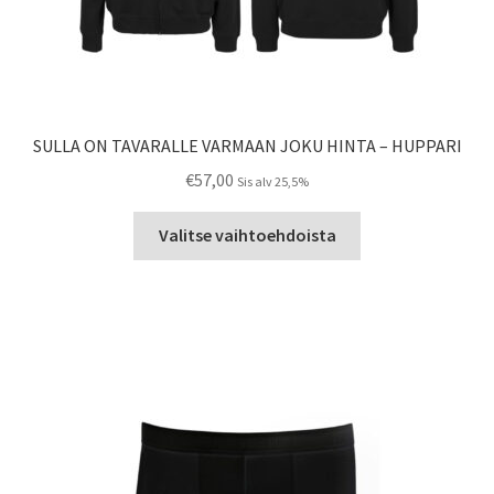
SULLA ON TAVARALLE VARMAAN JOKU HINTA – HUPPARI
€
57,00
Sis alv 25,5%
Tällä
Valitse vaihtoehdoista
tuotteella
on
useampi
muunnelma.
Voit
tehdä
valinnat
tuotteen
sivulla.