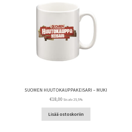
valinnat
tuotteen
sivulla.
SUOMEN HUUTOKAUPPAKEISARI – MUKI
€
18,00
Sis alv 25,5%
Lisää ostoskoriin