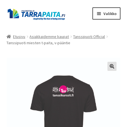
Siirry
Siirry
Valikko
navigointiin
sisältöön
Laajen
Tuotteet
alemm
Etusivu
Asiakkaidemme kaupat
Tanssipuoti Official
tason
Tanssipuoti miesten t-paita, v-pääntie
Asiakkaidemme kaupat
valikko
Suunnittele omasi
Laajen
Meistä
alemm
tason
Ota Yhteyttä
valikko
Toimitusehdot
Tietosuojaseloste