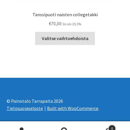
Tanssipuoti naisten collegetakki
€
70,00
Sis alv 25,5%
Tällä
Valitse vaihtoehdoista
tuotteella
on
useampi
muunnelma.
Voit
tehdä
valinnat
tuotteen
sivulla.
© Painotalo Tarrapaita 2026
Tietosuojaseloste
Built with WooCommerce
.
0