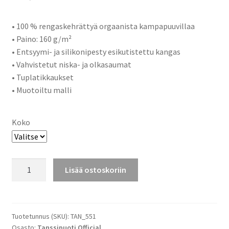
• 100 % rengaskehrättyä orgaanista kampapuuvillaa
• Paino: 160 g/m²
• Entsyymi- ja silikonipesty esikutistettu kangas
• Vahvistetut niska- ja olkasaumat
• Tuplatikkaukset
• Muotoiltu malli
Koko
Tanssipuoti
Lisää ostoskoriin
miesten
t-
paita,
v-
Tuotetunnus (SKU):
TAN_551
Osasto:
Tanssipuoti Official
pääntie