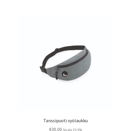
useampi
muunnelma.
Voit
tehdä
valinnat
tuotteen
sivulla.
Tanssipuoti vyölaukku
€
30,00
Sis alv 25,5%