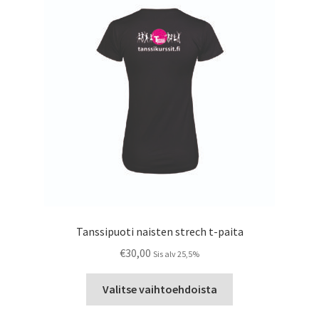
Tanssipuoti naisten strech t-paita
€
30,00
Sis alv 25,5%
Tällä
Valitse vaihtoehdoista
tuotteella
on