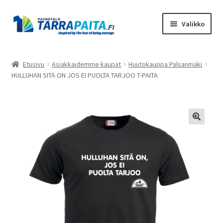
Siirry
Siirry
Valikko
navigointiin
sisältöön
Laajen
Tuotteet
alemm
Etusivu
Asiakkaidemme kaupat
Huutokauppa Palsanmäki
tason
HULLUHAN SITÄ ON JOS EI PUOLTA TARJOO T-PAITA
Asiakkaidemme kaupat
valikko
Suunnittele omasi
Laajen
Meistä
alemm
tason
Ota Yhteyttä
valikko
Toimitusehdot
Tietosuojaseloste