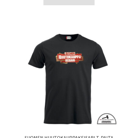
SUOMEN HUUTOKAUPPAKEISARI T-PAITA