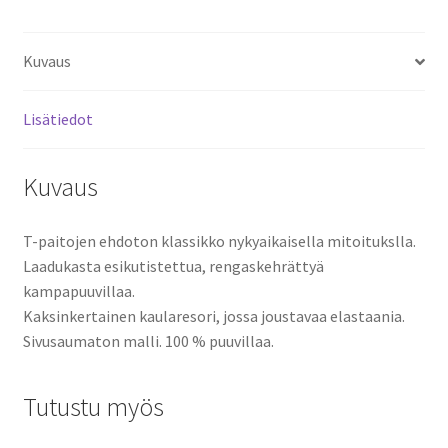
PAITA
määrä
Kuvaus
Lisätiedot
Kuvaus
T-paitojen ehdoton klassikko nykyaikaisella mitoitukslla.
Laadukasta esikutistettua, rengaskehrättyä
kampapuuvillaa.
Kaksinkertainen kaularesori, jossa joustavaa elastaania.
Sivusaumaton malli. 100 % puuvillaa.
Tutustu myös