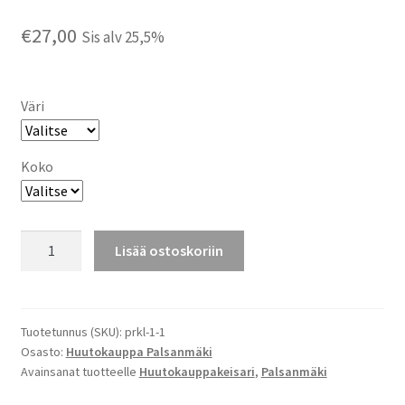
€
27,00
Sis alv 25,5%
Väri
Koko
HULLUHAN
Lisää ostoskoriin
SITÄ
ON
JOS
EI
Tuotetunnus (SKU):
prkl-1-1
Osasto:
Huutokauppa Palsanmäki
PUOLTA
Avainsanat tuotteelle
Huutokauppakeisari
,
Palsanmäki
TARJOO
T-