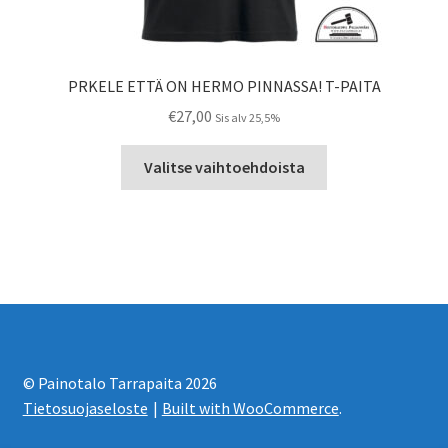
PRKELE ETTÄ ON HERMO PINNASSA! T-PAITA
€
27,00
Sis alv 25,5%
Tällä
Valitse vaihtoehdoista
tuotteella
on
useampi
muunnelma.
Voit
tehdä
valinnat
tuotteen
sivulla.
© Painotalo Tarrapaita 2026
Tietosuojaseloste
Built with WooCommerce
.