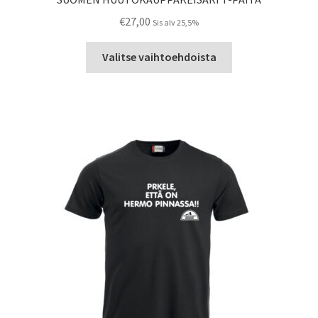
€
27,00
Sis alv 25,5%
Tällä
Valitse vaihtoehdoista
tuotteella
on
useampi
muunnelma.
Voit
tehdä
valinnat
tuotteen
sivulla.