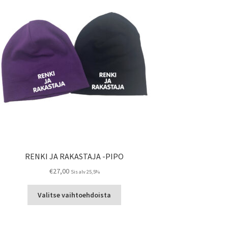
RENKI JA RAKASTAJA -PIPO
€
27,00
Sis alv 25,5%
Tällä
Valitse vaihtoehdoista
tuotteella
on
useampi