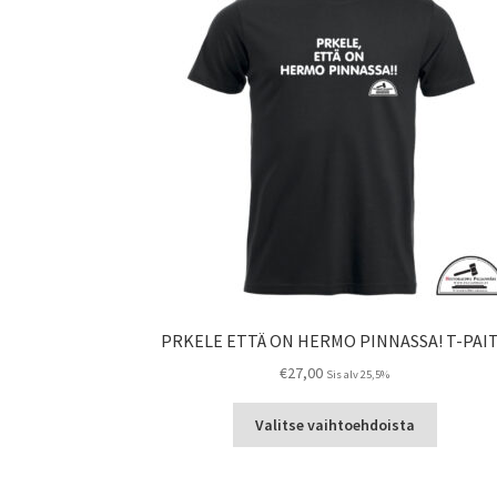
PRKELE ETTÄ ON HERMO PINNASSA! T-PAI
€
27,00
Sis alv 25,5%
Tällä
Valitse vaihtoehdoista
tuotteell
on
useampi