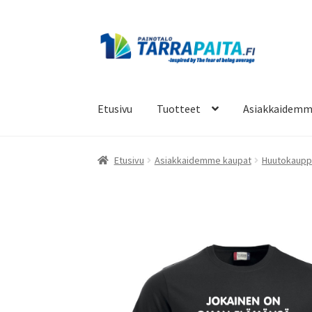
Siirry
Siirry
navigointiin
sisältöön
Etusivu
Tuotteet
Asiakkaidemm
Etusivu
Asiakkaidemme kaupat
Huutokaupp