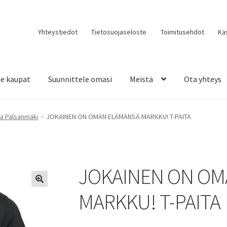
Yhteystiedot
Tietosuojaseloste
Toimitusehdot
Ka
e kaupat
Suunnittele omasi
Meistä
Ota yhteys
a Palsanmäki
JOKAINEN ON OMAN ELÄMÄNSÄ MARKKU! T-PAITA
JOKAINEN ON OM
MARKKU! T-PAITA