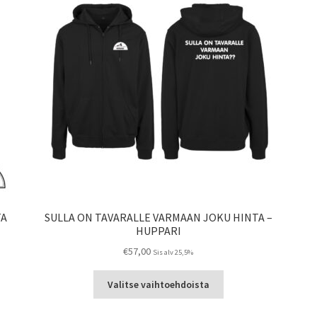
TA
SULLA ON TAVARALLE VARMAAN JOKU HINTA –
HUPPARI
€
57,00
Sis alv 25,5%
Tällä
a
Valitse vaihtoehdoista
tuotteella
on