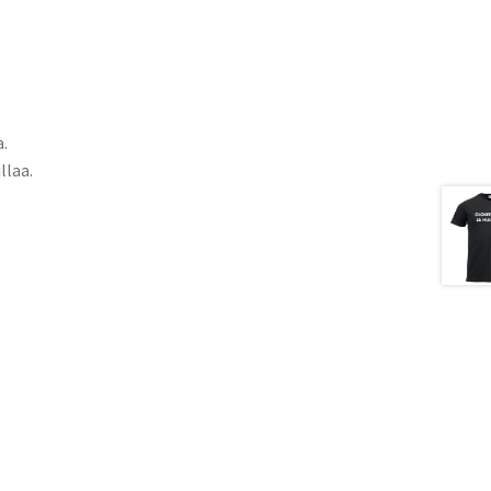
a.
llaa.