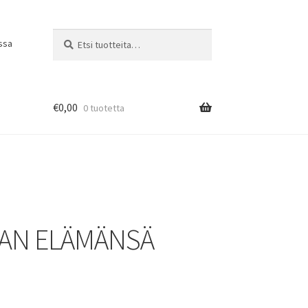
Etsi:
Haku
ssa
€
0,00
0 tuotetta
AN ELÄMÄNSÄ