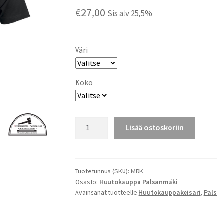
€
27,00
Sis alv 25,5%
Väri
Koko
JOKAINEN
Lisää ostoskoriin
ON
OMAN
ELÄMÄNSÄ
MARKKU!
Tuotetunnus (SKU):
MRK
Osasto:
Huutokauppa Palsanmäki
T-
Avainsanat tuotteelle
Huutokauppakeisari
,
Pal
PAITA
määrä