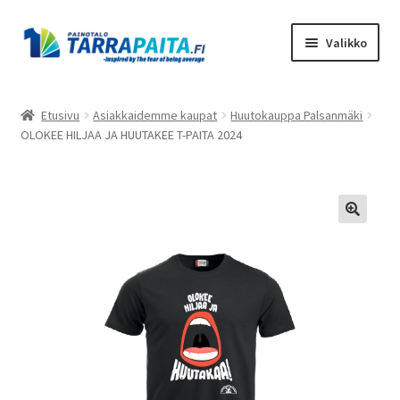
Siirry
Siirry
Valikko
navigointiin
sisältöön
Laajen
Tuotteet
alemm
Etusivu
Asiakkaidemme kaupat
Huutokauppa Palsanmäki
tason
OLOKEE HILJAA JA HUUTAKEE T-PAITA 2024
Asiakkaidemme kaupat
valikko
Suunnittele omasi
Laajen
Meistä
alemm
tason
Ota Yhteyttä
valikko
Toimitusehdot
Tietosuojaseloste