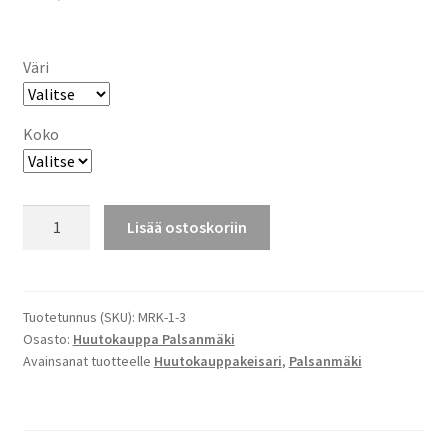
Väri
Koko
OLOKEE
Lisää ostoskoriin
HILJAA
JA
HUUTAKEE
T-
Tuotetunnus (SKU):
MRK-1-3
Osasto:
Huutokauppa Palsanmäki
PAITA
Avainsanat tuotteelle
Huutokauppakeisari
,
Palsanmäki
2024
määrä