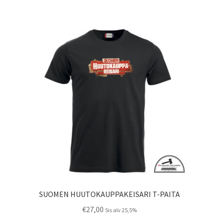
useampi
muunnelma.
Voit
tehdä
valinnat
tuotteen
sivulla.
SUOMEN HUUTOKAUPPAKEISARI T-PAITA
€
27,00
Sis alv 25,5%