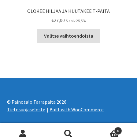
OLOKEE HILJAA JA HUUTAKEE T-PAITA
€
27,00
Sis alv 25,5%
Tällä
Valitse vaihtoehdoista
tuotteella
on
useampi
muunnelma.
Voit
tehdä
valinnat
tuotteen
sivulla.
© Painotalo Tarrapaita 2026
Tietosuojaseloste
Built with WooCommerce
.
0