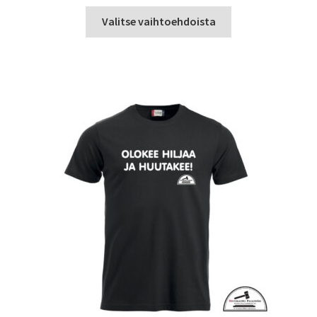
Tällä
Valitse vaihtoehdoista
tuotteella
on
useampi
muunnelma.
Voit
tehdä
valinnat
tuotteen
sivulla.