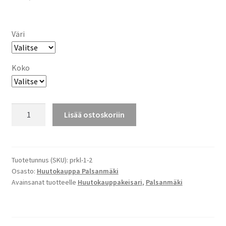
Väri
Koko
AINA
Lisää ostoskoriin
SAA
KÄRSIÄ
JA
HÄVETÄ
Tuotetunnus (SKU):
prkl-1-2
Osasto:
Huutokauppa Palsanmäki
T-
Avainsanat tuotteelle
Huutokauppakeisari
,
Palsanmäki
PAITA
2024
määrä