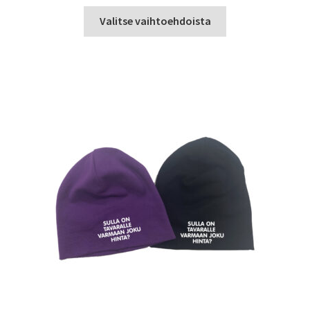
Tällä
Valitse vaihtoehdoista
tuotteella
on
useampi
muunnelma.
Voit
tehdä
valinnat
tuotteen
sivulla.