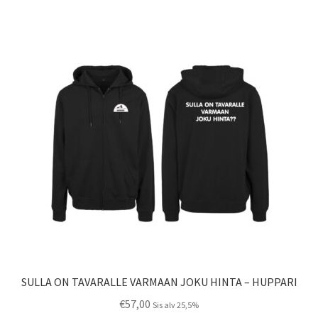
useampi
muunnelma.
Voit
tehdä
valinnat
tuotteen
sivulla.
SULLA ON TAVARALLE VARMAAN JOKU HINTA – HUPPARI
€
57,00
Sis alv 25,5%