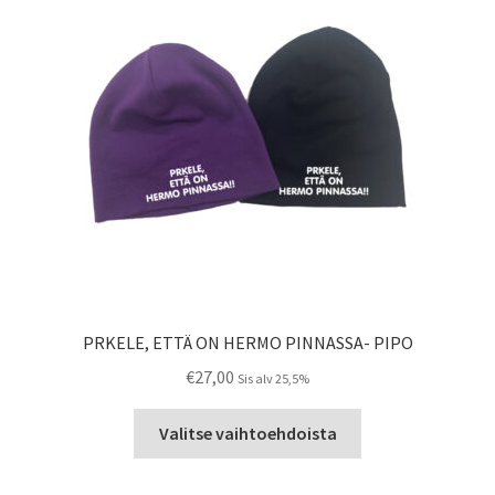
PRKELE, ETTÄ ON HERMO PINNASSA- PIPO
€
27,00
Sis alv 25,5%
Tällä
Valitse vaihtoehdoista
tuotteella
on