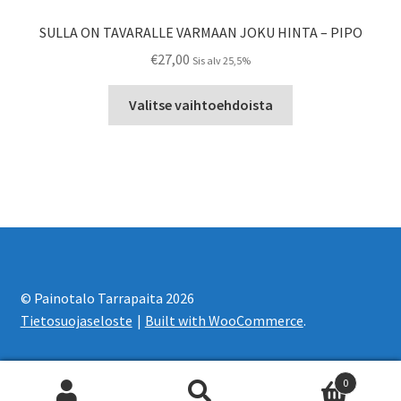
SULLA ON TAVARALLE VARMAAN JOKU HINTA – PIPO
€
27,00
Sis alv 25,5%
Tällä
Valitse vaihtoehdoista
tuotteella
on
useampi
muunnelma.
Voit
tehdä
valinnat
tuotteen
sivulla.
© Painotalo Tarrapaita 2026
Tietosuojaseloste
Built with WooCommerce
.
0