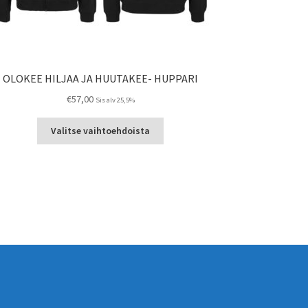
OLOKEE HILJAA JA HUUTAKEE- HUPPARI
€
57,00
Sis alv 25,5%
Tällä
Valitse vaihtoehdoista
tuotteella
on
useampi
muunnelma.
Voit
tehdä
valinnat
tuotteen
sivulla.