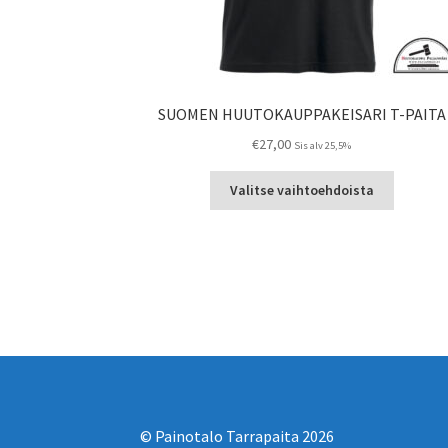
SUOMEN HUUTOKAUPPAKEISARI T-PAITA
€
27,00
Sis alv 25,5%
Tällä
Valitse vaihtoehdoista
tuotteell
on
useampi
muunnel
Voit
tehdä
valinnat
tuotteen
sivulla.
© Painotalo Tarrapaita 2026