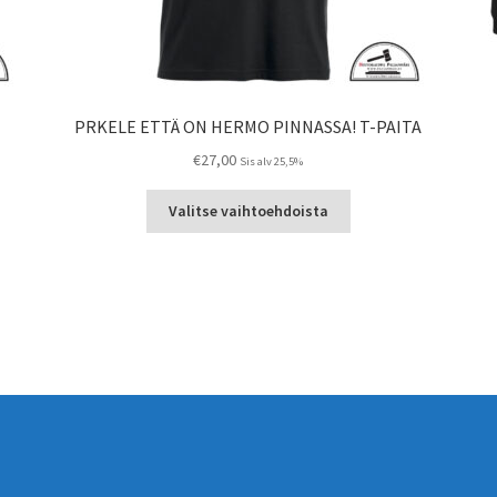
PRKELE ETTÄ ON HERMO PINNASSA! T-PAITA
€
27,00
Sis alv 25,5%
Tällä
Valitse vaihtoehdoista
a
tuotteella
on
useampi
ma.
muunnelma.
Voit
tehdä
valinnat
tuotteen
sivulla.