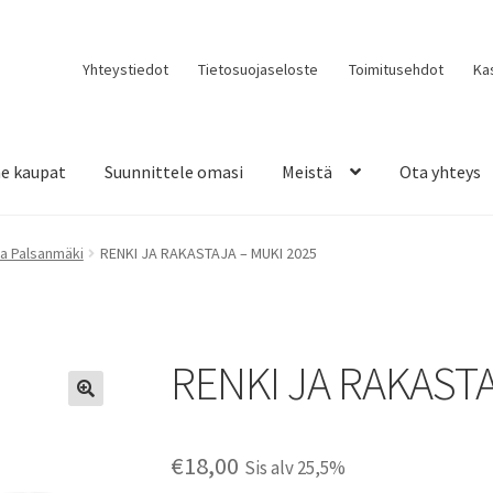
Yhteystiedot
Tietosuojaseloste
Toimitusehdot
Ka
e kaupat
Suunnittele omasi
Meistä
Ota yhteys
a Palsanmäki
RENKI JA RAKASTAJA – MUKI 2025
RENKI JA RAKASTA
€
18,00
Sis alv 25,5%