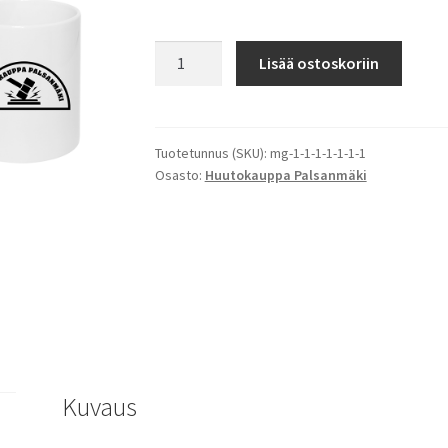
RENKI
Lisää ostoskoriin
JA
RAKASTAJA
-
MUKI
Tuotetunnus (SKU):
mg-1-1-1-1-1-1-1
Osasto:
Huutokauppa Palsanmäki
2025
määrä
Kuvaus