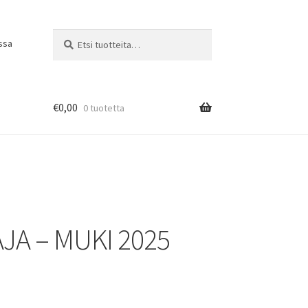
Etsi:
Haku
ssa
€
0,00
0 tuotetta
JA – MUKI 2025