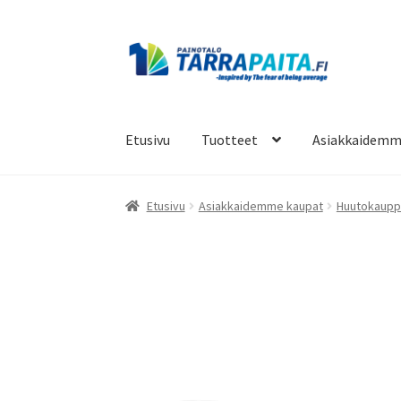
Siirry
Siirry
navigointiin
sisältöön
Etusivu
Tuotteet
Asiakkaidemm
Etusivu
Asiakkaidemme kaupat
Huutokaupp